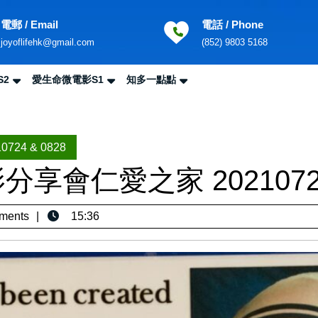
電郵 / Email
電話 / Phone
Email
Phone
joyoflifehk@gmail.com
(852) 9803 5168
Number
S2
愛生命微電影S1
知多一點點
Sea
for:
24 & 0828
享會仁愛之家 20210724 
ments
15:36