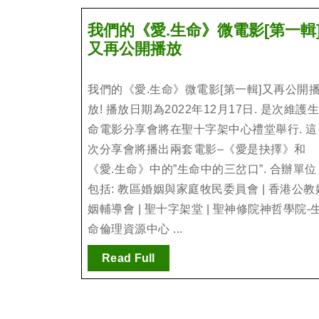
我們的《愛.生命》微電影[第一輯
我
又再公開播放
們
的
我們的《愛.生命》微電影[第一輯]又再公開
《愛.
放! 播放日期為2022年12月17日. 是次維護
生
命電影分享會將在聖十字架中心禮堂舉行. 這
命》
次分享會將播出兩套電影–《愛是抉擇》和
微
《愛.生命》中的”生命中的三岔口”. 合辦單位
電
包括: 教區婚姻與家庭牧民委員會 | 香港公教
影
姻輔導會 | 聖十字架堂 | 聖神修院神哲學院-
[第
命倫理資源中心 ...
一
輯]
Read
Read Full
又
Full
再
公