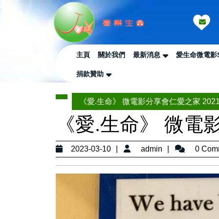
Skip
to
content
Skip
to
主頁
關於我們
最新消息
愛生命微電影
Content
捐款贊助
《愛.生命》 微電影分享會仁愛之家 202107
《愛.生命》 微電影分
2023-
admin
2023-03-10
admin
0 Com
03-
10