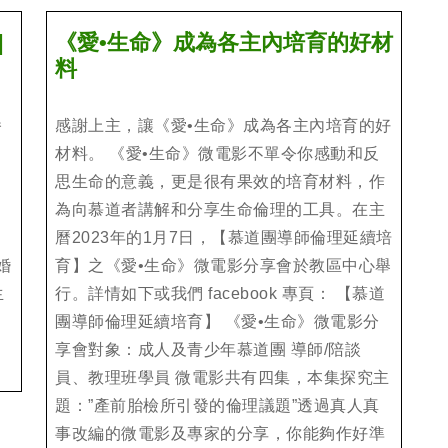
]
《愛•生命》成為各主內培育的好材
《愛
料
•
生
播
感謝上主，讓《愛•生命》成為各主內培育的好
命》
生
材料。 《愛•生命》微電影不單令你感動和反
成
思生命的意義，更是很有果效的培育材料，作
為
為向慕道者講解和分享生命倫理的工具。在主
各
曆2023年的1月7日，【慕道團導師倫理延續培
主
婚
育】之《愛•生命》微電影分享會於教區中心舉
內
生
行。詳情如下或我們 facebook 專頁： 【慕道
培
團導師倫理延續培育】 《愛•生命》微電影分
育
享會對象：成人及青少年慕道團 導師/陪談
的
好
員、教理班學員 微電影共有四集，本集探究主
材
題：”產前胎檢所引發的倫理議題”透過真人真
料
事改編的微電影及專家的分享，你能夠作好準