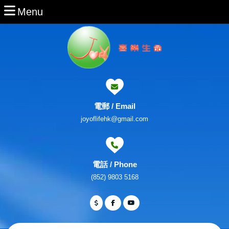
Skip
Menu
Menu
to
content
Skip
to
Content
電郵 / Email
Email
joyoflifehk@gmail.com
電話 / Phone
Phone
(852) 9803 5168
Number
Facebook
Twitter
Youtube