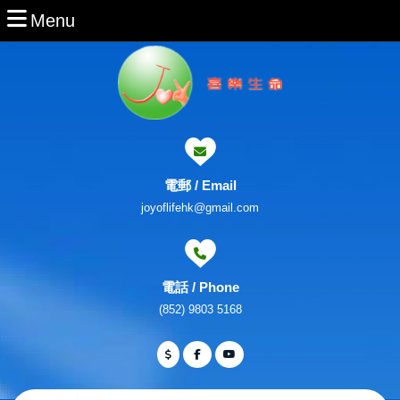
Skip
Menu
Menu
to
content
Skip
to
Content
電郵 / Email
Email
joyoflifehk@gmail.com
電話 / Phone
Phone
(852) 9803 5168
Number
Facebook
Twitter
Youtube