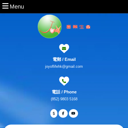
Skip
Menu
Menu
to
content
Skip
to
Content
電郵 / Email
Email
joyoflifehk@gmail.com
電話 / Phone
Phone
(852) 9803 5168
Number
Facebook
Twitter
Youtube