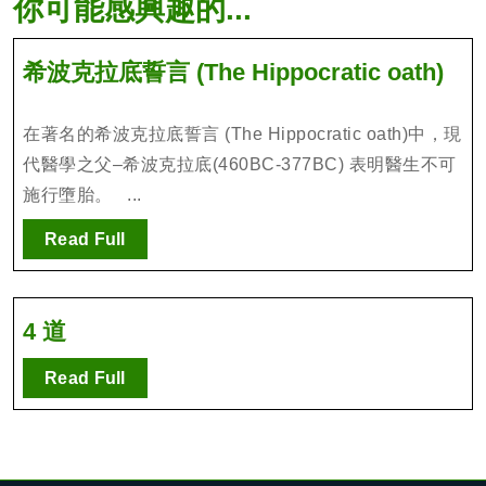
你可能感興趣的...
希
希波克拉底誓言 (The Hippocratic oath)
波
克
在著名的希波克拉底誓言 (The Hippocratic oath)中，現
拉
代醫學之父–希波克拉底(460BC-377BC) 表明醫生不可
底
施行墮胎。 ...
誓
言
Read
Read Full
Full
(Th
Hip
oat
4
4 道
道
Read
Read Full
Full