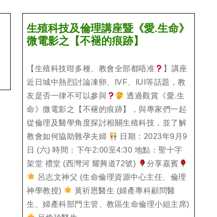
生殖科技及倫理講座暨《愛.生命》
生
微電影之【不褪的痕跡】
殖
科
【生殖科技咁多種、教會全部都唔准
】講座
技
近日城中熱烈討論凍卵、IVF、IUI等話題，教
及
友是否一律不可以參與
透過觀賞《愛.生
倫
命》微電影之【不褪的痕跡】，與專家們一起
理
從倫理及醫學角度探討相關生殖科技，並了解
講
教會如何協助難孕夫婦
日期：2023年9月9
座
日 (六) 時間：下午2:00至4:30 地點：聖十字
暨
架堂 禮堂 (西灣河 耀興道72號)
分享嘉賓
《愛.
呂志文神父 (生命倫理資源中心主任、倫理
生
命》
神學教授)
黃祈恩醫生 (婦產專科顧問醫
微
生、婦產科部門主管、教區生命倫理小組主席)
電