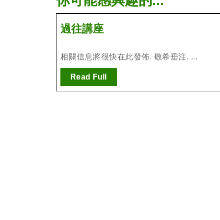
你可能感興趣的...
過
過往講座
往
講
相關信息將很快在此發佈, 敬希垂注. ...
座
Read
Read Full
Full