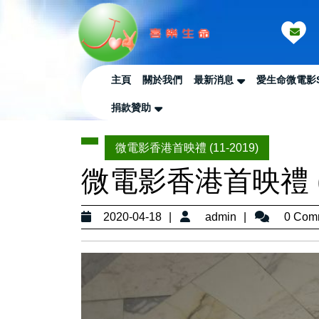
Skip
to
content
Skip
to
主頁
關於我們
最新消息
愛生命微電影
Content
捐款贊助
微電影香港首映禮 (11-2019)
微電影香港首映禮 (1
2020-
admin
2020-04-18
admin
0 Com
04-
18