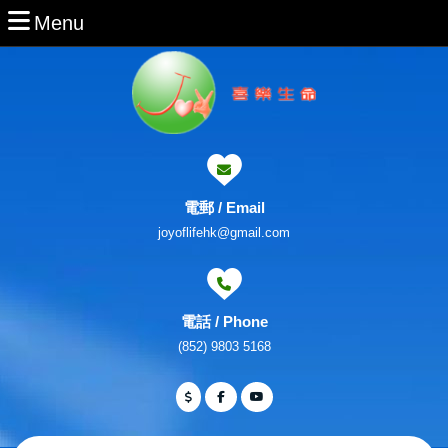
Skip
Menu
Menu
to
content
Skip
to
Content
電郵 / Email
Email
joyoflifehk@gmail.com
電話 / Phone
Phone
(852) 9803 5168
Number
Facebook
Twitter
Youtube